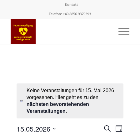
Kontakt
Telefon: +49 8856 9379393
Veranstaltungen
Keine Veranstaltungen für 15. Mai 2026
für
vorgesehen. Hier geht es zu den
Hinweis
15.
nächsten bevorstehenden
Veranstaltungen
.
Mai
Veransta
Verans
15.05.2026
2026
Suche
Tag
Ansicht
Suche
Datum