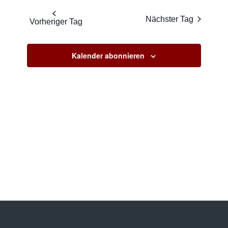
Naviga
und
wählen.
Nächster Tag
Ansichte
Vorheriger Tag
Navigati
Kalender abonnieren