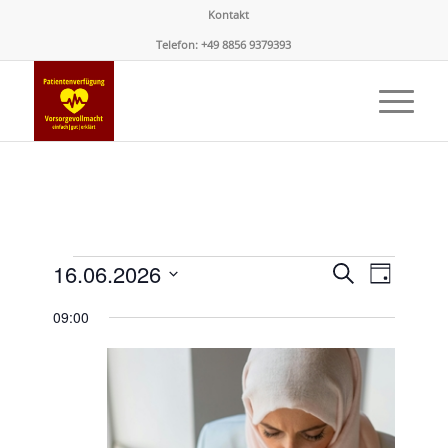
Kontakt
Telefon: +49 8856 9379393
Veranstaltungen
Veransta
Verans
16.06.2026
Suche
Tag
Ansicht
Suche
für
Datum
Naviga
09:00
und
wählen.
16.
Ansichte
Juni
Navigati
2026