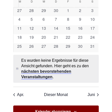
Naviga
Kalender
M
Montag
D
Dienstag
M
Mittwoch
D
Donnerstag
F
Freitag
S
Samstag
S
Sonntag
und
wählen.
von
0
0
0
0
0
0
0
27
28
29
30
1
2
3
Ansichte
Veranstaltungen
Veranstaltungen
Veranstaltungen
Veranstaltungen
Veranstaltungen
Veranstaltungen
Veranstaltungen
Veranstalt
0
0
0
0
0
0
Navigati
0
4
5
6
7
8
9
10
Veranstaltungen
Veranstaltungen
Veranstaltungen
Veranstaltungen
Veranstaltungen
Veranstaltungen
Veranstaltu
0
0
0
0
0
0
0
11
12
13
14
15
16
17
Veranstaltungen
Veranstaltungen
Veranstaltungen
Veranstaltungen
Veranstaltungen
Veranstaltungen
Veranstaltu
0
0
0
0
0
0
0
18
19
20
21
22
23
24
Veranstaltungen
Veranstaltungen
Veranstaltungen
Veranstaltungen
Veranstaltungen
Veranstaltungen
Veranstaltu
0
0
0
0
0
0
0
25
26
27
28
29
30
31
Veranstaltungen
Veranstaltungen
Veranstaltungen
Veranstaltungen
Veranstaltungen
Veranstaltungen
Veranstaltu
Es wurden keine Ergebnisse für diese
Ansicht gefunden. Hier geht es zu den
Hinweis
nächsten bevorstehenden
Veranstaltungen
.
Apr.
Dieser Monat
Juni
Kalender abonnieren